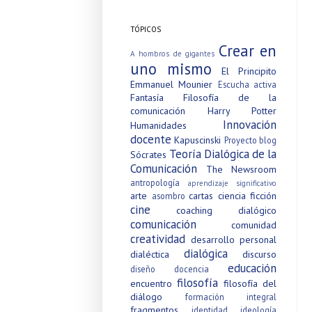
TÓPICOS
Crear en
A hombros de gigantes
uno mismo
El Principito
Emmanuel Mounier
Escucha activa
Fantasía
Filosofía de la
comunicación
Harry Potter
Innovación
Humanidades
docente
Kapuscinski
Proyecto blog
Teoría Dialógica de la
Sócrates
Comunicación
The Newsroom
antropología
aprendizaje significativo
arte
cartas
ciencia ficción
asombro
cine
coaching dialógico
comunicación
comunidad
creatividad
desarrollo personal
dialógica
dialéctica
discurso
educación
diseño
docencia
filosofía
encuentro
filosofía del
diálogo
formación integral
fragmentos
identidad
ideología