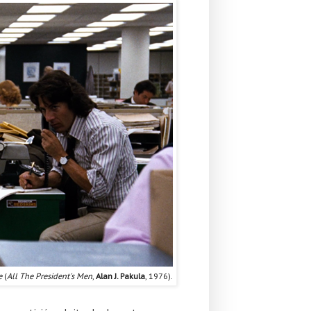
e
(
All The President's Men
,
Alan J. Pakula
, 1976).