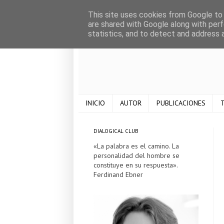
This site uses cookies from Google to d
are shared with Google along with perf
statistics, and to detect and address 
INICIO
AUTOR
PUBLICACIONES
T
DIALOGICAL CLUB
«La palabra es el camino. La
personalidad del hombre se
constituye en su respuesta».
Ferdinand Ebner