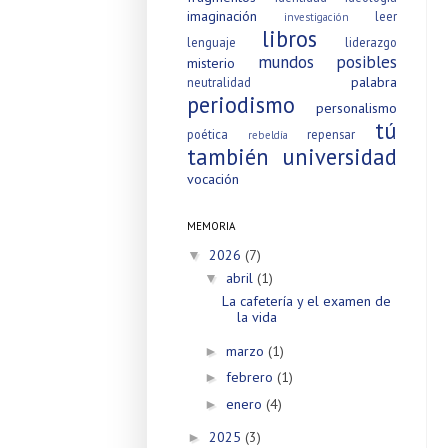
imaginación
leer
investigación
libros
lenguaje
liderazgo
mundos posibles
misterio
palabra
neutralidad
periodismo
personalismo
tú
poética
repensar
rebeldía
también
universidad
vocación
MEMORIA
2026
(7)
▼
abril
(1)
▼
La cafetería y el examen de
la vida
marzo
(1)
►
febrero
(1)
►
enero
(4)
►
2025
(3)
►