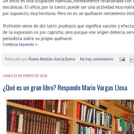
Un oficio es una ocupación habitual, normalmente relacionada con la 
mecánicas. El oficio, por lo tanto, puede ser una actividad muy nobl
por supuesto, muy hermosa. Pero no es un quehacer netamente inte
Profesión viene de del latín
professio
, que significa «acción y efect
de la expresión no por capricho, sino porque ese origen debería serv
periodista sobre su propio quehacer.
Continúa leyendo »
Publicado por
Álvaro Abellán-García Barrio
No hay comentarios:
LUNES, 25 DE ENERO DE 2016
¿Qué es un gran libro? Responde Mario Vargas Llosa