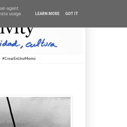
user-agent
erate usage
LEARN MORE
GOT IT
#CrearEnUnoMismo