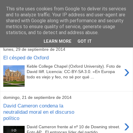
This site uses cookies from Google to deliver its services
and to analyze traffic. Your IP address and user-agent are
shared with Google along with performance and security
metrics to ensure quality of service, generate usage
statistics, and to detect and address abuse.
▼
LEARN MORE
GOT IT
lunes, 29 de septiembre de 2014
El césped de Oxford
›
Keble College Chapel (Oxford University). Foto de
David Iliff. Licencia: CC-BY-SA 3.0. «En Europa
todo es viejo y feo, no sé por qué ...
domingo, 21 de septiembre de 2014
David Cameron condena la
neutralidad moral en el discurso
político
›
David Cameron frente al nº 10 de Downing street.
Foto AP . El entonces líder del partido