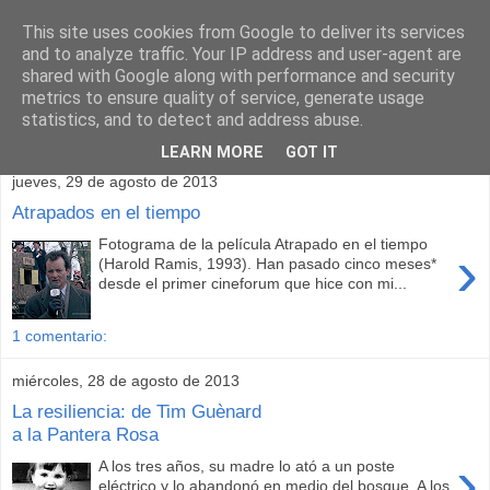
This site uses cookies from Google to deliver its services
and to analyze traffic. Your IP address and user-agent are
shared with Google along with performance and security
metrics to ensure quality of service, generate usage
statistics, and to detect and address abuse.
▼
LEARN MORE
GOT IT
jueves, 29 de agosto de 2013
Atrapados en el tiempo
Fotograma de la película Atrapado en el tiempo
›
(Harold Ramis, 1993). Han pasado cinco meses*
desde el primer cineforum que hice con mi...
1 comentario:
miércoles, 28 de agosto de 2013
La resiliencia: de Tim Guènard
a la Pantera Rosa
›
A los tres años, su madre lo ató a un poste
eléctrico y lo abandonó en medio del bosque. A los