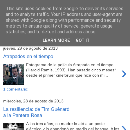
This site uses cookies from Google to deliver its services
and to analyze traffic. Your IP address and user-agent are
shared with Google along with performance and security
metrics to ensure quality of service, generate usage
statistics, and to detect and address abuse.
▼
LEARN MORE
GOT IT
jueves, 29 de agosto de 2013
Atrapados en el tiempo
Fotograma de la película Atrapado en el tiempo
›
(Harold Ramis, 1993). Han pasado cinco meses*
desde el primer cineforum que hice con mi...
1 comentario:
miércoles, 28 de agosto de 2013
La resiliencia: de Tim Guènard
a la Pantera Rosa
›
A los tres años, su madre lo ató a un poste
eléctrico y lo abandonó en medio del bosque. A los