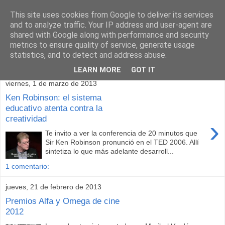
This site uses cookies from Google to deliver its services
and to analyze traffic. Your IP address and user-agent are
shared with Google along with performance and security
metrics to ensure quality of service, generate usage
statistics, and to detect and address abuse.
▼
LEARN MORE
GOT IT
viernes, 1 de marzo de 2013
Ken Robinson: el sistema
educativo atenta contra la
creatividad
›
Te invito a ver la conferencia de 20 minutos que
Sir Ken Robinson pronunció en el TED 2006. Allí
sintetiza lo que más adelante desarroll...
1 comentario:
jueves, 21 de febrero de 2013
Premios Alfa y Omega de cine
2012