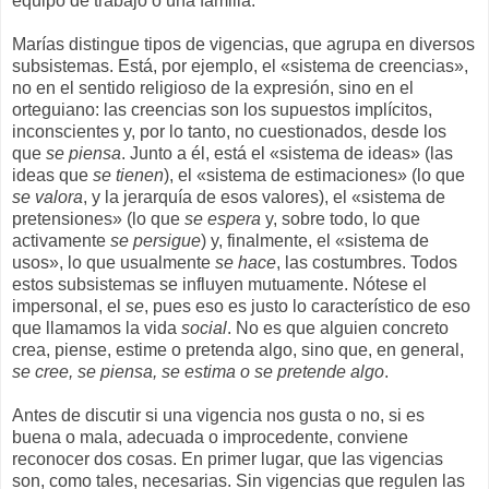
equipo de trabajo o una familia.
Marías distingue tipos de vigencias, que agrupa en diversos
subsistemas. Está, por ejemplo, el «sistema de creencias»,
no en el sentido religioso de la expresión, sino en el
orteguiano: las creencias son los supuestos implícitos,
inconscientes y, por lo tanto, no cuestionados, desde los
que
se piensa
. Junto a él, está el «sistema de ideas» (las
ideas que
se tienen
), el «sistema de estimaciones» (lo que
se valora
, y la jerarquía de esos valores), el «sistema de
pretensiones» (lo que
se espera
y, sobre todo, lo que
activamente
se persigue
) y, finalmente, el «sistema de
usos», lo que usualmente
se hace
, las costumbres. Todos
estos subsistemas se influyen mutuamente. Nótese el
impersonal, el
se
, pues eso es justo lo característico de eso
que llamamos la vida
social
. No es que alguien concreto
crea, piense, estime o pretenda algo, sino que, en general,
se cree, se piensa, se estima o se pretende algo
.
Antes de discutir si una vigencia nos gusta o no, si es
buena o mala, adecuada o improcedente, conviene
reconocer dos cosas. En primer lugar, que las vigencias
son, como tales, necesarias. Sin vigencias que regulen las