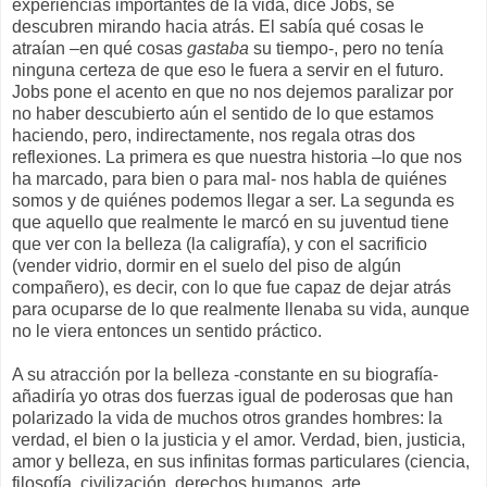
experiencias importantes de la vida, dice Jobs, se
descubren mirando hacia atrás. El sabía qué cosas le
atraían –en qué cosas
gastaba
su tiempo-, pero no tenía
ninguna certeza de que eso le fuera a servir en el futuro.
Jobs pone el acento en que no nos dejemos paralizar por
no haber descubierto aún el sentido de lo que estamos
haciendo, pero, indirectamente, nos regala otras dos
reflexiones. La primera es que nuestra historia –lo que nos
ha marcado, para bien o para mal- nos habla de quiénes
somos y de quiénes podemos llegar a ser. La segunda es
que aquello que realmente le marcó en su juventud tiene
que ver con la belleza (la caligrafía), y con el sacrificio
(vender vidrio, dormir en el suelo del piso de algún
compañero), es decir, con lo que fue capaz de dejar atrás
para ocuparse de lo que realmente llenaba su vida, aunque
no le viera entonces un sentido práctico.
A su atracción por la belleza -constante en su biografía-
añadiría yo otras dos fuerzas igual de poderosas que han
polarizado la vida de muchos otros grandes hombres: la
verdad, el bien o la justicia y el amor. Verdad, bien, justicia,
amor y belleza, en sus infinitas formas particulares (ciencia,
filosofía, civilización, derechos humanos, arte,