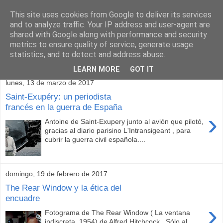
This site uses cookies from Google to deliver its services
and to analyze traffic. Your IP address and user-agent are
shared with Google along with performance and security
metrics to ensure quality of service, generate usage
statistics, and to detect and address abuse.
▼
LEARN MORE
GOT IT
lunes, 13 de marzo de 2017
Saint-Exupéry: un periodista
francés en la guerra de España
›
Antoine de Saint-Exupery junto al avión que pilotó,
gracias al diario parisino L'Intransigeant , para
cubrir la guerra civil española....
domingo, 19 de febrero de 2017
The Rear Window y la ética del
encuadre
›
Fotograma de The Rear Window ( La ventana
indiscreta, 1954) de Alfred Hitchcock . Sólo al