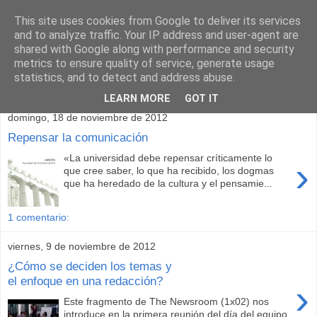
This site uses cookies from Google to deliver its services
and to analyze traffic. Your IP address and user-agent are
shared with Google along with performance and security
metrics to ensure quality of service, generate usage
statistics, and to detect and address abuse.
▼
LEARN MORE
GOT IT
domingo, 18 de noviembre de 2012
Repensar la comunicación
«La universidad debe repensar críticamente lo
›
que cree saber, lo que ha recibido, los dogmas
que ha heredado de la cultura y el pensamie...
1 comentario:
viernes, 9 de noviembre de 2012
¿Cómo se deciden los temas y
el enfoque en una redacción?
›
Este fragmento de The Newsroom (1x02) nos
introduce en la primera reunión del día del equipo