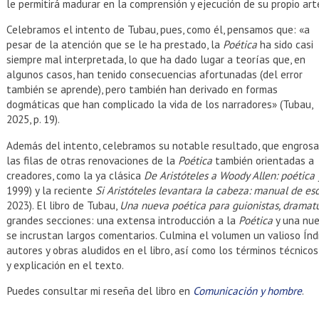
le permitirá madurar en la comprensión y ejecución de su propio art
Celebramos el intento de Tubau, pues, como él, pensamos que: «a
pesar de la atención que se le ha prestado, la
Poética
ha sido casi
siempre mal interpretada, lo que ha dado lugar a teorías que, en
algunos casos, han tenido consecuencias afortunadas (del error
también se aprende), pero también han derivado en formas
dogmáticas que han complicado la vida de los narradores» (Tubau,
2025, p. 19).
Además del intento, celebramos su notable resultado, que engrosa
las filas de otras renovaciones de la
Poética
también orientadas a
creadores, como la ya clásica
De Aristóteles a Woody Allen: poética y
1999) y la reciente
Si Aristóteles levantara la cabeza: manual de esc
2023). El libro de Tubau,
Una nueva poética para guionistas, dramatu
grandes secciones: una extensa introducción a la
Poética
y una nue
se incrustan largos comentarios. Culmina el volumen un valioso Índic
autores y obras aludidos en el libro, así como los términos técnico
y explicación en el texto.
Puedes consultar mi reseña del libro en
Comunicación y hombre
.