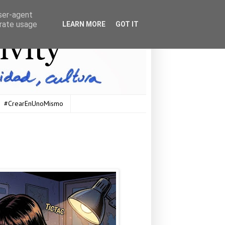
user-agent
erate usage
LEARN MORE
GOT IT
#CrearEnUnoMismo