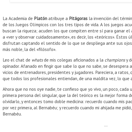
La Academia de
Platón
atribuye a
Pitágoras
la invención del términ
de los Juegos Olímpicos con los tres tipos de vida. A los juegos ac
buscan la riqueza; acuden los que compiten entre sí para ganar el 
a «ver y observar cuidadosamente», es decir, los «teóricos». Éstos 
disfrutan captando el sentido de lo que se despliega ante sus ojos,
más noble, la del «filósofo».
Leo el chat de
whats
de mis colegas aficionados a la
champions
y d
opinador. Afanado en fingir que sabe lo que no sabe, se desespera ant
vicios de entrenadores, presidentes y jugadores. Pareciera, a ratos
que todos los profesionales entiendan, de una maldita vez, lo que a 
Ahora que no nos oye nadie, te confieso que yo vivo, un poco, cada u
primera persona del singular, que la del teórico es la mejor forma de
olvidarlo, y entonces tomo doble medicina: recuerdo cuando mis pad
por vez primera, al Bernabéu; y recuerdo cuando mi ahijada me pidió, 
Bernabéu.
…