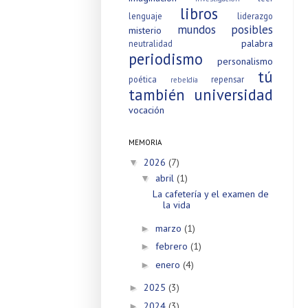
libros
lenguaje
liderazgo
mundos posibles
misterio
palabra
neutralidad
periodismo
personalismo
tú
poética
repensar
rebeldía
también
universidad
vocación
MEMORIA
2026
(7)
▼
abril
(1)
▼
La cafetería y el examen de
la vida
marzo
(1)
►
febrero
(1)
►
enero
(4)
►
2025
(3)
►
2024
(3)
►