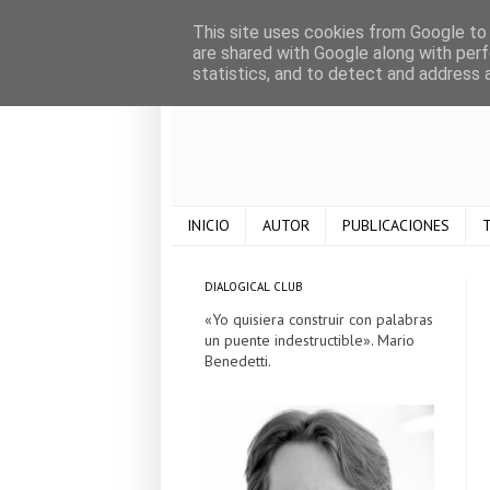
This site uses cookies from Google to d
are shared with Google along with perf
statistics, and to detect and address 
INICIO
AUTOR
PUBLICACIONES
T
DIALOGICAL CLUB
«Yo quisiera construir con palabras
un puente indestructible». Mario
Benedetti.