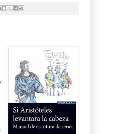
y
o
o