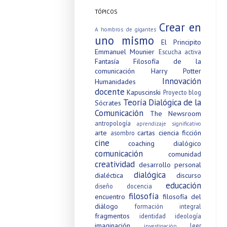
TÓPICOS
Crear en
A hombros de gigantes
uno mismo
El Principito
Emmanuel Mounier
Escucha activa
Fantasía
Filosofía de la
comunicación
Harry Potter
Innovación
Humanidades
docente
Kapuscinski
Proyecto blog
Teoría Dialógica de la
Sócrates
Comunicación
The Newsroom
antropología
aprendizaje significativo
arte
cartas
ciencia ficción
asombro
cine
coaching dialógico
comunicación
comunidad
creatividad
desarrollo personal
dialógica
dialéctica
discurso
educación
diseño
docencia
filosofía
encuentro
filosofía del
diálogo
formación integral
fragmentos
identidad
ideología
imaginación
leer
investigación