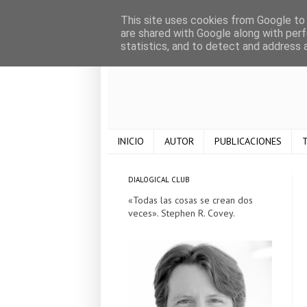
This site uses cookies from Google to d
are shared with Google along with perf
statistics, and to detect and address 
INICIO
AUTOR
PUBLICACIONES
T
DIALOGICAL CLUB
«Todas las cosas se crean dos
veces». Stephen R. Covey.