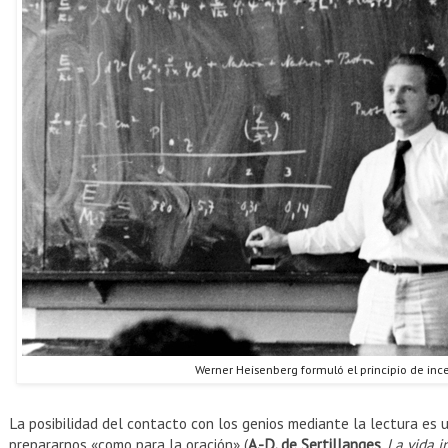
Werner Heisenberg formuló el principio de ince
La posibilidad del contacto con los genios mediante la lectura es 
prepararnos «como para la oración» (
A.-D. de Sertillanges
,
La vida i