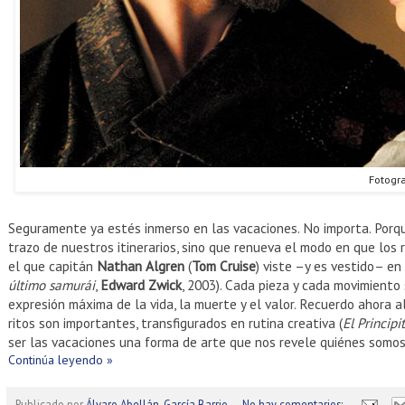
Fotogr
Seguramente ya estés inmerso en las vacaciones. No importa. Porque 
trazo de nuestros itinerarios, sino que renueva el modo en que los
el que capitán
Nathan Algren
(
Tom Cruise
) viste –y es vestido– en
último samurái
,
Edward Zwick
, 2003). Cada pieza y cada movimiento
expresión máxima de la vida, la muerte y el valor. Recuerdo ahora a
ritos son importantes, transfigurados en rutina creativa (
El Principi
ser las vacaciones una forma de arte que nos revele quiénes somo
Continúa leyendo »
Publicado por
Álvaro Abellán-García Barrio
No hay comentarios: