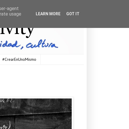
user-agent
erate usage
LEARN MORE
GOT IT
#CrearEnUnoMismo