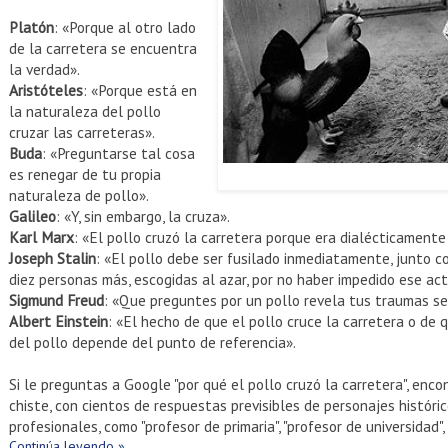
Platón
: «Porque al otro lado
de la carretera se encuentra
la verdad».
Aristóteles
: «Porque está en
la naturaleza del pollo
cruzar las carreteras».
Buda
: «Preguntarse tal cosa
es renegar de tu propia
naturaleza de pollo».
Galileo
: «Y, sin embargo, la cruza».
Karl Marx
: «El pollo cruzó la carretera porque era dialécticamente 
Joseph Stalin
: «El pollo debe ser fusilado inmediatamente, junto c
diez personas más, escogidas al azar, por no haber impedido ese act
Sigmund Freud
: «Que preguntes por un pollo revela tus traumas s
Albert Einstein
: «El hecho de que el pollo cruce la carretera o de 
del pollo depende del punto de referencia».
Si le preguntas a Google "por qué el pollo cruzó la carretera", enc
chiste, con cientos de respuestas previsibles de personajes histórico
profesionales, como "profesor de primaria", "profesor de universidad",
Continúa leyendo »