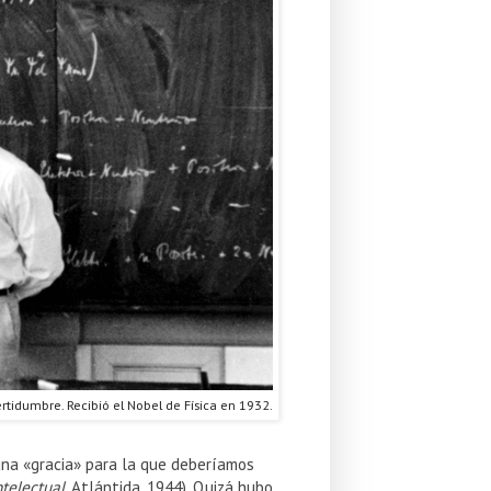
rtidumbre. Recibió el Nobel de Física en 1932.
una «gracia» para la que deberíamos
ntelectual
, Atlántida, 1944). Quizá hubo