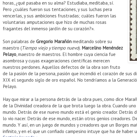
horas, ¿qué pasaba en su alma? Estudiaba, meditaba, sí.
Pero ¿cuáles fueron sus tentaciones, y sus luchas pera
vencerlas, y sus ambiciones frustradas; cuáles fueron las
voluntarias amputaciones que hizo de muchas rosas
fragantes del inmenso jardín de su corazón?».
Son palabras de
Gregorio Marañón
meditando sobre su
maestro (
Tiempo viejo y tiempo nuevo
).
Marcelino Menéndez
Pelayo
, maestro de maestros. El hombre cuya ciencia fue
asombrosa y cuyas exageraciones científicas merecen
nuestros perdones. Aquellos defectos de la obra son fruto
de la pasión de la persona, pasión que incendió el corazón de sus d
XIX el segundo siglo de oro español. No tendríamos a la Generació
Pelayo.
Hay que mirar a la persona detrás de la obra pues, como dice Marañ
de la Divinidad creadora de la que brota luego la obra. Cuando uno
mundo. Detrás de ese nuevo mundo está el genio creador. Detrás d
lo vio nacer. Detrás de ese mundo, están otros genios creadores. D
mundo. Y así, en un juego de mundos y creadores que un Borges mat
infinito, y en el que un confiado campesino intuye que ha de haber un