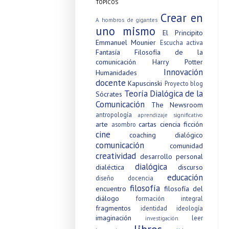
TÓPICOS
Crear en
A hombros de gigantes
uno mismo
El Principito
Emmanuel Mounier
Escucha activa
Fantasía
Filosofía de la
comunicación
Harry Potter
Innovación
Humanidades
docente
Kapuscinski
Proyecto blog
Teoría Dialógica de la
Sócrates
Comunicación
The Newsroom
antropología
aprendizaje significativo
arte
cartas
ciencia ficción
asombro
cine
coaching dialógico
comunicación
comunidad
creatividad
desarrollo personal
dialógica
dialéctica
discurso
educación
diseño
docencia
filosofía
encuentro
filosofía del
diálogo
formación integral
fragmentos
identidad
ideología
imaginación
leer
investigación