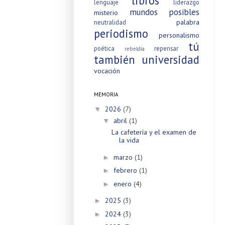
libros
lenguaje
liderazgo
mundos posibles
misterio
palabra
neutralidad
periodismo
personalismo
tú
poética
repensar
rebeldía
también
universidad
vocación
MEMORIA
2026
(7)
▼
abril
(1)
▼
La cafetería y el examen de
la vida
marzo
(1)
►
febrero
(1)
►
enero
(4)
►
2025
(3)
►
2024
(3)
►