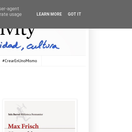
user-agent
erate usage
LEARN MORE
GOT IT
#CrearEnUnoMismo