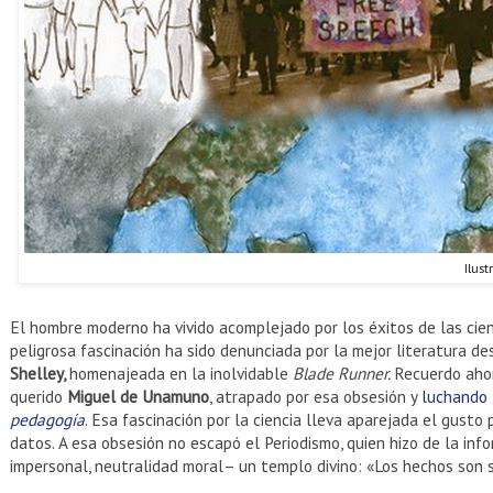
Ilus
El hombre moderno ha vivido acomplejado por los éxitos de las cien
peligrosa fascinación ha sido denunciada por la mejor literatura d
Shelley,
homenajeada en la inolvidable
Blade Runner.
Recuerdo ahor
querido
Miguel de Unamuno
, atrapado por esa obsesión y
luchando 
pedagogía
. Esa fascinación por la ciencia lleva aparejada el gusto p
datos. A esa obsesión no escapó el Periodismo, quien hizo de la inf
impersonal, neutralidad moral– un templo divino: «Los hechos son sa