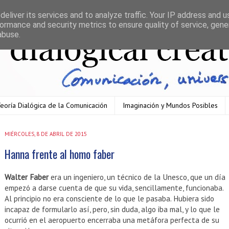
eliver its services and to analyze traffic. Your IP address and 
ormance and security metrics to ensure quality of service, gen
abuse.
eoría Dialógica de la Comunicación
Imaginación y Mundos Posibles
MIÉRCOLES, 8 DE ABRIL DE 2015
Hanna frente al homo faber
Walter Faber
era un ingeniero, un técnico de la Unesco, que un día
empezó a darse cuenta de que su vida, sencillamente, funcionaba.
Al principio no era consciente de lo que le pasaba. Hubiera sido
incapaz de formularlo así, pero, sin duda, algo iba mal, y lo que le
ocurrió en el aeropuerto encerraba una metáfora perfecta de su