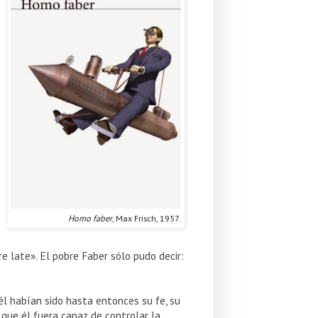
Homo faber
, Max Frisch, 1957.
re late». El pobre Faber sólo pudo decir:
él habían sido hasta entonces su fe, su
n que él fuera capaz de controlar la