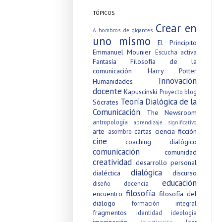
TÓPICOS
Crear en
A hombros de gigantes
uno mismo
El Principito
Emmanuel Mounier
Escucha activa
Fantasía
Filosofía de la
comunicación
Harry Potter
Innovación
Humanidades
docente
Kapuscinski
Proyecto blog
Teoría Dialógica de la
Sócrates
Comunicación
The Newsroom
antropología
aprendizaje significativo
arte
cartas
ciencia ficción
asombro
cine
coaching dialógico
comunicación
comunidad
creatividad
desarrollo personal
dialógica
dialéctica
discurso
educación
diseño
docencia
filosofía
encuentro
filosofía del
diálogo
formación integral
fragmentos
identidad
ideología
imaginación
leer