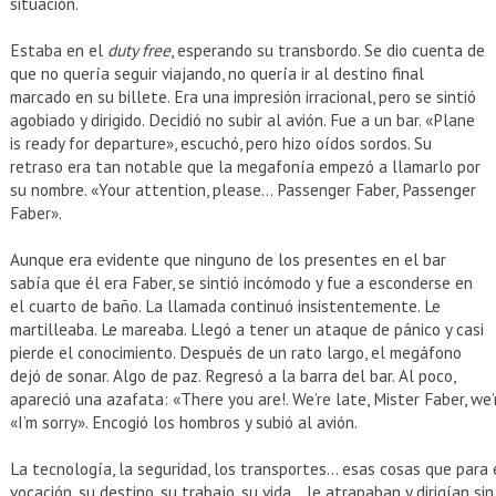
situación.
Estaba en el
duty free
, esperando su transbordo. Se dio cuenta de
que no quería seguir viajando, no quería ir al destino final
marcado en su billete. Era una impresión irracional, pero se sintió
agobiado y dirigido. Decidió no subir al avión. Fue a un bar. «Plane
is ready for departure», escuchó, pero hizo oídos sordos. Su
retraso era tan notable que la megafonía empezó a llamarlo por
su nombre. «Your attention, please… Passenger Faber, Passenger
Faber».
Aunque era evidente que ninguno de los presentes en el bar
sabía que él era Faber, se sintió incómodo y fue a esconderse en
el cuarto de baño. La llamada continuó insistentemente. Le
martilleaba. Le mareaba. Llegó a tener un ataque de pánico y casi
pierde el conocimiento. Después de un rato largo, el megáfono
dejó de sonar. Algo de paz. Regresó a la barra del bar. Al poco,
apareció una azafata: «There you are!. We’re late, Mister Faber, we’
«I’m sorry». Encogió los hombros y subió al avión.
La tecnología, la seguridad, los transportes… esas cosas que para 
vocación, su destino, su trabajo, su vida… le atrapaban y dirigían si