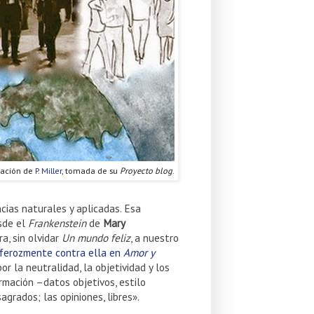
tración de
P. Miller
, tomada de su
Proyecto blog
.
cias naturales y aplicadas. Esa
esde el
Frankenstein
de
Mary
a, sin olvidar
Un mundo feliz
, a nuestro
ferozmente contra ella en
Amor y
or la neutralidad, la objetividad y los
ormación –datos objetivos, estilo
grados; las opiniones, libres».