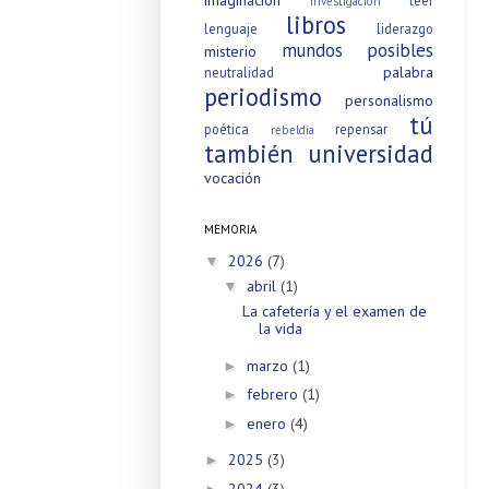
investigación
libros
lenguaje
liderazgo
mundos posibles
misterio
palabra
neutralidad
periodismo
personalismo
tú
poética
repensar
rebeldía
también
universidad
vocación
MEMORIA
2026
(7)
▼
abril
(1)
▼
La cafetería y el examen de
la vida
marzo
(1)
►
febrero
(1)
►
enero
(4)
►
2025
(3)
►
2024
(3)
►