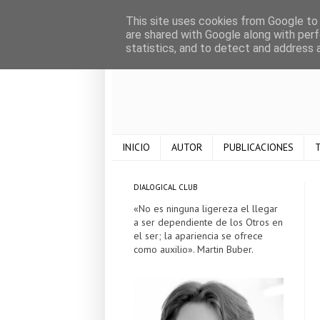
This site uses cookies from Google to d
are shared with Google along with perf
statistics, and to detect and address 
INICIO
AUTOR
PUBLICACIONES
T
DIALOGICAL CLUB
«No es ninguna ligereza el llegar
a ser dependiente de los Otros en
el ser; la apariencia se ofrece
como auxilio». Martin Buber.