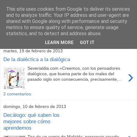
This site uses cookies from Google to deliver its services
and to analyze traffic. Your IP address and user-agent are
shared with Google along with performance and security
metrics to ensure quality of service, generate usage
statistics, and to detect and address abuse.
▼
LEARN MORE
GOT IT
martes, 19 de febrero de 2013
De la dialéctica a la dialógica
Severialdia.com «Creemos, con los pensadores
›
dialógicos, que buena parte de los males del
pasado siglo son consecuencia, precisamente,...
2 comentarios:
domingo, 10 de febrero de 2013
Decálogo: qué saben los
mejores sobre cómo
aprendemos
Tira de un comic de Mafalda, personaje creado