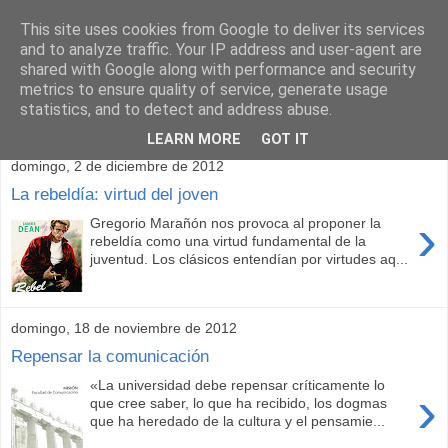
This site uses cookies from Google to deliver its services
and to analyze traffic. Your IP address and user-agent are
shared with Google along with performance and security
metrics to ensure quality of service, generate usage
statistics, and to detect and address abuse.
▼
LEARN MORE
GOT IT
domingo, 2 de diciembre de 2012
La rebeldía: virtud del joven
›
Gregorio Marañón nos provoca al proponer la
rebeldía como una virtud fundamental de la
juventud. Los clásicos entendían por virtudes aq...
domingo, 18 de noviembre de 2012
Repensar la comunicación
«La universidad debe repensar críticamente lo
›
que cree saber, lo que ha recibido, los dogmas
que ha heredado de la cultura y el pensamie...